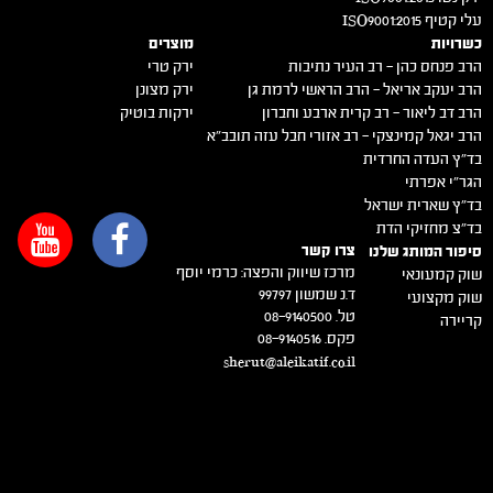
מכון התקנים הישראלי HACCP
ירק נטו 2015:ISO9001
עלי קטיף 2015:ISO9001
כשרויות
מוצרים
הרב פנחס כהן – רב העיר נתיבות
ירק טרי
הרב יעקב אריאל – הרב הראשי לרמת גן
ירק מצונן
הרב דב ליאור – רב קרית ארבע וחברון
ירקות בוטיק
הרב יגאל קמינצקי – רב אזורי חבל עזה תובב"א
בד"ץ העדה החרדית
הגר"י אפרתי
בד"ץ שארית ישראל
בד"צ מחזיקי הדת
צרו קשר
סיפור המותג שלנו
מרכז שיווק והפצה: כרמי יוסף
שוק קמעונאי
ד.נ שמשון 99797
שוק מקצועי
טל. 08-9140500
קריירה
פקס. 08-9140516
sherut@aleikatif.co.il