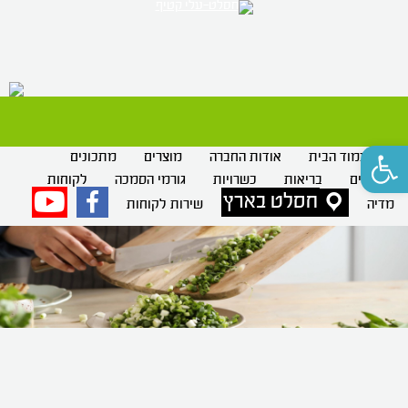
רק 
חסלט
פתח סרגל נגישות
עמוד הבית
אודות החברה
מוצרים
מתכונים
סרטונים
בריאות
כשרויות
גורמי הסמכה
לקוחות
חסלט בארץ
פייסבוק
יוטיוב
מדיה
שירות לקוחות