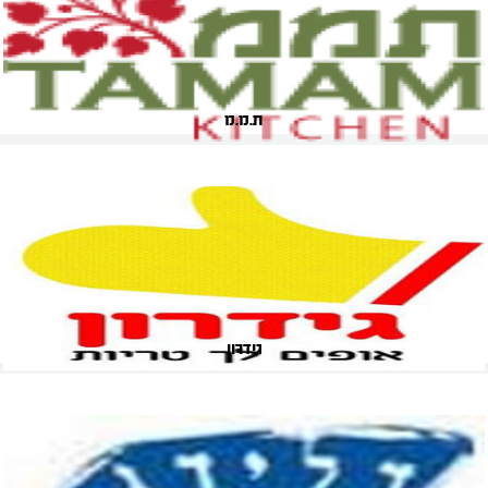
ת.מ.מ
גידרון