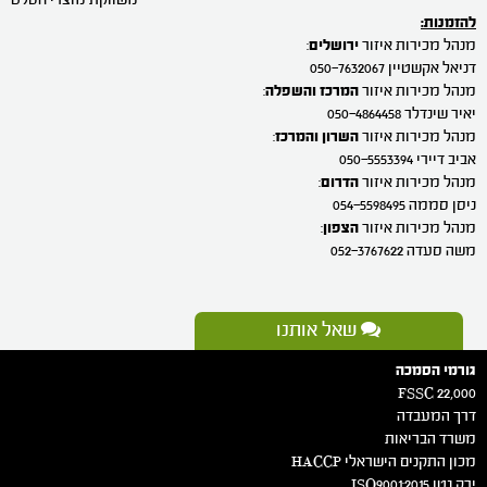
חברת י.ע.ל.
משווקת מוצרי חסלט
להזמנות:
מנהל מכירות איזור
ירושלים
:
דניאל אקשטיין 050-7632067
מנהל מכירות איזור
המרכז והשפלה
:
יאיר שינדלר 050-4864458
מנהל מכירות איזור
השרון והמרכז
:
אביב דיירי 050-5553394
מנהל מכירות איזור
הדרום
:
ניסן סממה 054-5598495
מנהל מכירות איזור
הצפון
:
משה סעדה 052-3767622
שאל אותנו
גורמי הסמכה
FSSC 22,000
דרך המעבדה
משרד הבריאות