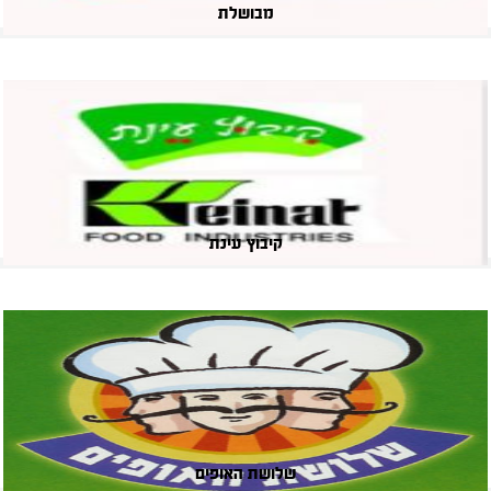
מבושלת
קיבוץ עינת