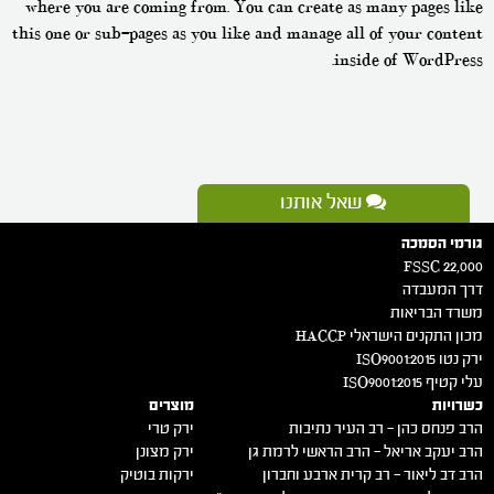
where you are coming from. You can create as many pages like
this one or sub-pages as you like and manage all of your content
inside of WordPress.
שאל אותנו
גורמי הסמכה
FSSC 22,000
דרך המעבדה
משרד הבריאות
מכון התקנים הישראלי HACCP
ירק נטו 2015:ISO9001
עלי קטיף 2015:ISO9001
כשרויות
מוצרים
הרב פנחס כהן – רב העיר נתיבות
ירק טרי
הרב יעקב אריאל – הרב הראשי לרמת גן
ירק מצונן
הרב דב ליאור – רב קרית ארבע וחברון
ירקות בוטיק