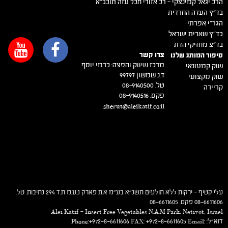
הרב יגאל קמינצקי – רב אזורי חבל עזה תובב"א
בד"ץ העדה החרדית
הגר"י אפרתי
בד"ץ שארית ישראל
בד"צ מחזיקי הדת
צרו קשר
סיפור המותג שלנו
מרכז שיווק והפצה: כרמי יוסף
שוק קמעונאי
ד.נ שמשון 99797
שוק מקצועי
טל. 08-9140500
קריירה
פקס. 08-9140516
sherut@aleikatif.co.il
עלי קטיף – ירקות ללא תולעים תשנ"א בע"מ א.ת פארק נ.ע.מ ת.ד 294 נתיבות. טל.
08-6611606 פקס. 08-6611605
Alei Katif – Insect Free Vegetables N.A.M Park, Netivot, Israel
דוא"ל: Phone:+972-8-6611606 FAX: +972-8-6611605 Email: