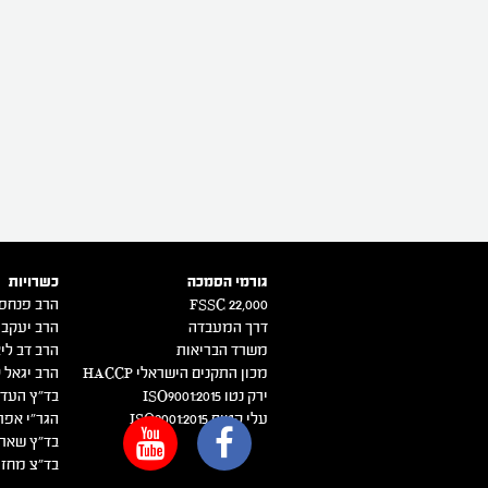
גורמי הסמכה
כשרויות
FSSC 22,000
הרב פנחס 
דרך המעבדה
הרב יעקב 
משרד הבריאות
הרב דב ליא
מכון התקנים הישראלי HACCP
הרב יגאל ק
ירק נטו 2015:ISO9001
בד"ץ העדה
עלי קטיף 2015:ISO9001
הגר"י אפר
בד"ץ שארי
בד"צ מחזי