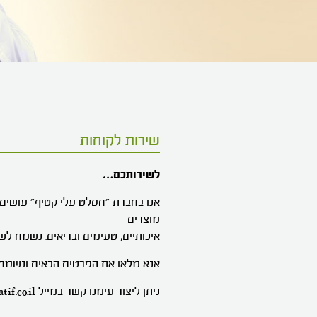
שירות לקוחות
לשירותכם…
אנו בחברת "חסלט עלי קטיף" עושים 
מוצרים
איכותיים, טעימים ובריאים. נשמח ל
אנא מלאו את הפרטים הבאים ונשמח 
ניתן ליצור עימנו קשר במייל sherut@aleikatif.co.il או בטלפון 08-9140518.