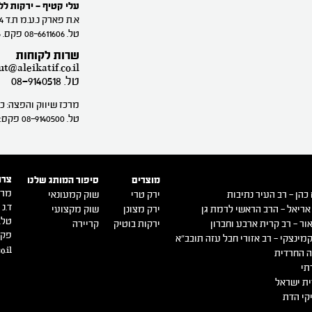
עלי קטיף - ירקות ל
א.ת פארק נ.ע.מ ת.ד 294 נתיבות
טל. 08-6611606 פקס. 08-6611605
שרות לקוחות
ut@aleikatif.co.il
טל. 08-9140518
מרכז שיווק והפצה: כרמי
טל. 08-9140500 פקס: 08-9140516
צרו
מוצרים
סיפור המותג שלנו
מרכ
כהן – רב העיר נתיבות
ירק טרי
שוק קמעונאי
ד.נ ש
אריאל – הרב הראשי לרמת גן
ירק מצונן
שוק מקצועי
טל. -9140500
ור – רב קרית ארבע וחברון
ירקות בוטיק
קריירה
פקס. 0516
מינצקי – רב אזורי חבל עזה תובב"א
o.il
 החרדית
תי
ת ישראל
קי הדת