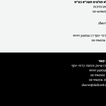
לא תולעים תשנ"א בע"מ
sher
 יוסף ד.נ שמשון 99797
 קשר
ז שיווק והפצה: כרמי יוסף
משון 99797
08
08-914
sherut@aleikatif.c