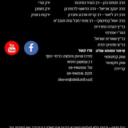
הרב פנחס כהן – רב העיר נתיבות
ירק טרי
הרב יעקב אריאל – הרב הראשי לרמת גן
ירק מצונן
הרב דב ליאור – רב קרית ארבע וחברון
ירקות בוטיק
הרב יגאל קמינצקי – רב אזורי חבל עזה תובב"א
בד"ץ העדה החרדית
הגר"י אפרתי
בד"ץ שארית ישראל
בד"צ מחזיקי הדת
צרו קשר
סיפור המותג שלנו
מרכז שיווק והפצה: כרמי יוסף
שוק קמעונאי
ד.נ שמשון 99797
שוק מקצועי
טל. 08-9140500
קריירה
פקס. 08-9140516
sherut@aleikatif.co.il
עלי קטיף – ירקות ללא תולעים תשנ"א בע"מ א.ת פארק נ.ע.מ ת.ד 294 נתיבות. טל.