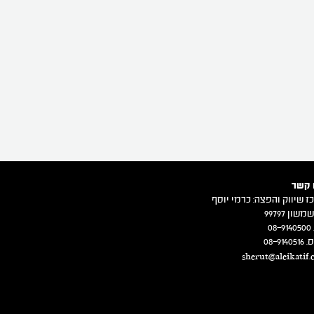
 קשר
ז שיווק והפצה: כרמי יוסף
משון 99797
08
08-914
sherut@aleikatif.c