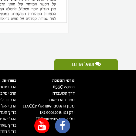
שאל אותנו
גורמי הסמכה
כשרויות
FSSC 22,000
הרב פנחס 
דרך המעבדה
הרב יעקב 
משרד הבריאות
הרב דב ליא
מכון התקנים הישראלי HACCP
הרב יגאל ק
ירק נטו 2015:ISO9001
בד"ץ העדה
עלי קטיף 2015:ISO9001
הגר"י אפר
בד"ץ שארי
בד"צ מחזי