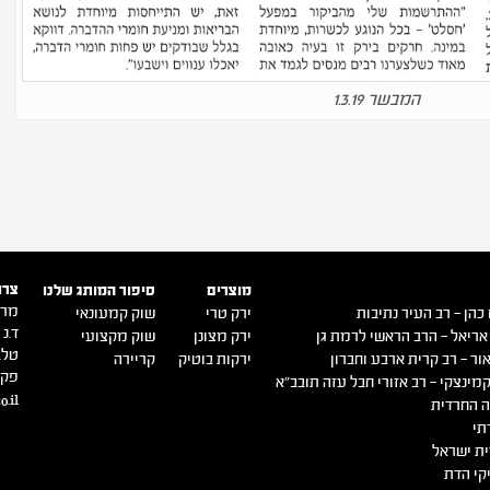
המבשר 1.3.19
צרו
מוצרים
סיפור המותג שלנו
מרכ
כהן – רב העיר נתיבות
ירק טרי
שוק קמעונאי
ד.נ ש
אריאל – הרב הראשי לרמת גן
ירק מצונן
שוק מקצועי
טל. -9140500
ור – רב קרית ארבע וחברון
ירקות בוטיק
קריירה
פקס. 0516
מינצקי – רב אזורי חבל עזה תובב"א
o.il
 החרדית
תי
ת ישראל
קי הדת