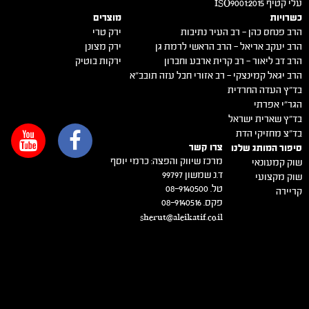
עלי קטיף 2015:ISO9001
כשרויות
מוצרים
הרב פנחס כהן – רב העיר נתיבות
ירק טרי
הרב יעקב אריאל – הרב הראשי לרמת גן
ירק מצונן
הרב דב ליאור – רב קרית ארבע וחברון
ירקות בוטיק
הרב יגאל קמינצקי – רב אזורי חבל עזה תובב"א
בד"ץ העדה החרדית
הגר"י אפרתי
בד"ץ שארית ישראל
בד"צ מחזיקי הדת
צרו קשר
סיפור המותג שלנו
מרכז שיווק והפצה: כרמי יוסף
שוק קמעונאי
ד.נ שמשון 99797
שוק מקצועי
טל. 08-9140500
קריירה
פקס. 08-9140516
sherut@aleikatif.co.il