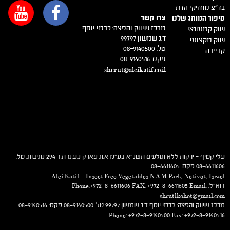
בד"צ מחזיקי הדת
צרו קשר
סיפור המותג שלנו
מרכז שיווק והפצה: כרמי יוסף
שוק קמעונאי
ד.נ שמשון 99797
שוק מקצועי
טל. 08-9140500
קריירה
פקס. 08-9140516
sherut@aleikatif.co.il
עלי קטיף – ירקות ללא תולעים תשנ"א בע"מ א.ת פארק נ.ע.מ ת.ד 294 נתיבות. טל.
08-6611606 פקס. 08-6611605
Alei Katif – Insect Free Vegetables N.A.M Park, Netivot, Israel
דוא"ל: Phone:+972-8-6611606 FAX: +972-8-6611605 Email:
shrutlkohot@gmail.com
מרכז שיווק והפצה: כרמי יוסף ד.נ שמשון 99797 טל. 08-9140500 פקס: 08-9140516
Phone: +972-8-9140500 Fax: +972-8-9140516