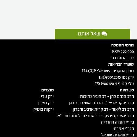
שאל אותנו
גורמי הסמכה
FSSC 22,000
דרך המעבדה
משרד הבריאות
מכון התקנים הישראלי HACCP
ירק נטו 2015:ISO9001
עלי קטיף 2015:ISO9001
כשרויות
מוצרים
הרב פנחס כהן – רב העיר נתיבות
ירק טרי
הרב יעקב אריאל – הרב הראשי לרמת גן
ירק מצונן
הרב דב ליאור – רב קרית ארבע וחברון
ירקות בוטיק
הרב יגאל קמינצקי – רב אזורי חבל עזה תובב"א
בד"ץ העדה החרדית
הגר"י אפרתי
בד"ץ שארית ישראל