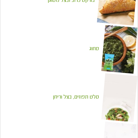
בורקס כרוב ובצל מטוגן
סחוג
סלט תפוזים, בצל וריחן