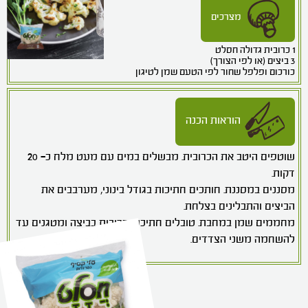
מצרכים
1 כרובית גדולה חסלט
3 ביצים (או לפי הצורך)
כורכום ופלפל שחור לפי הטעם שמן לטיגון
הוראות הכנה
שוטפים היטב את הכרובית. מבשלים במים עם מעט מלח כ- 20
דקות.
מסננים במסננת. חותכים חתיכות בגודל בינוני, מערבבים את
הביצים והתבלינים בצלחת.
מחממים שמן במחבת. טובלים חתיכות כרובית בביצה ומטגנים עד
להשחמה משני הצדדים.