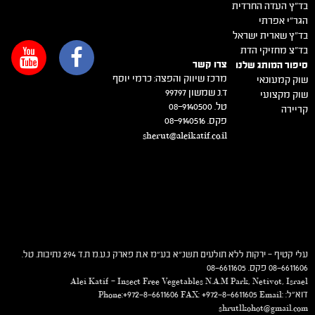
הרב דב ליאור – רב קרית ארבע וחברון
ירקות בוטיק
הרב יגאל קמינצקי – רב אזורי חבל עזה תובב"א
בד"ץ העדה החרדית
הגר"י אפרתי
בד"ץ שארית ישראל
בד"צ מחזיקי הדת
צרו קשר
סיפור המותג שלנו
מרכז שיווק והפצה: כרמי יוסף
שוק קמעונאי
ד.נ שמשון 99797
שוק מקצועי
טל. 08-9140500
קריירה
פקס. 08-9140516
sherut@aleikatif.co.il
עלי קטיף – ירקות ללא תולעים תשנ"א בע"מ א.ת פארק נ.ע.מ ת.ד 294 נתיבות. טל.
08-6611606 פקס. 08-6611605
Alei Katif – Insect Free Vegetables N.A.M Park, Netivot, Israel