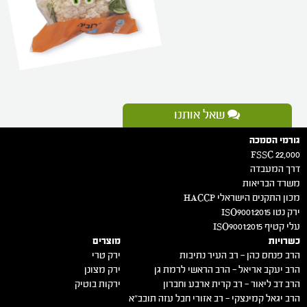
שאל אותנו
גורמי הסמכה
FSSC 22,000
דרך המעבדה
משרד הבריאות
מכון התקנים הישראלי HACCP
ירק נטו 2015:ISO9001
עלי קטיף 2015:ISO9001
כשרויות
מוצרים
הרב פנחס כהן – רב העיר נתיבות
ירק טרי
הרב יעקב אריאל – הרב הראשי לרמת גן
ירק מצונן