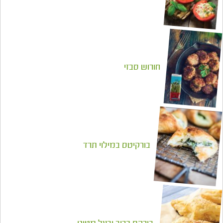
עגבניות ממולאות גבינת צאן ועירית
חורוש סבזי
בורקיטס במילוי תרד