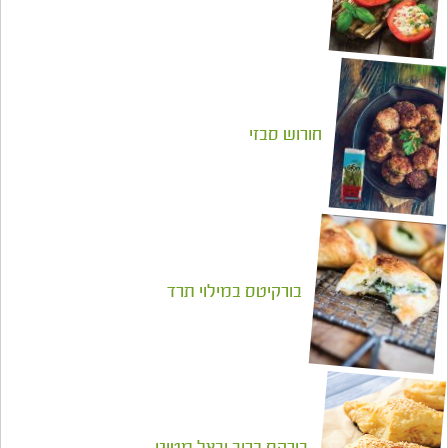
עגבניות ממולאות גבינת צאן ועירית
חורוש סבזי
בורקיטס במילוי תרד