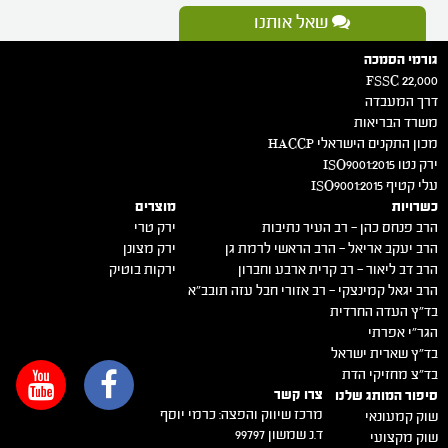
שאל אותנו
גורמי הסמכה
FSSC 22,000
דרך המעבדה
משרד הבריאות
מכון התקנים הישראלי HACCP
ירק נטו 2015:ISO9001
עלי קטיף 2015:ISO9001
כשרויות
מוצרים
הרב פנחס כהן – רב העיר נתיבות
ירק טרי
הרב יעקב אריאל – הרב הראשי לרמת גן
ירק מצונן
הרב דב ליאור – רב קרית ארבע וחברון
ירקות בוטיק
הרב יגאל קמינצקי – רב אזורי חבל עזה תובב"א
בד"ץ העדה החרדית
הגר"י אפרתי
בד"ץ שארית ישראל
בד"צ מחזיקי הדת
צרו קשר
סיפור המותג שלנו