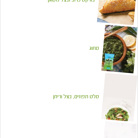
בורקס כרוב ובצל מטוגן
סחוג
סלט תפוזים, בצל וריחן