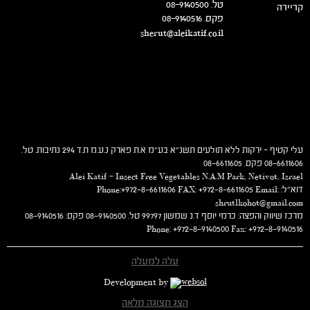
מרכז שיווק והפצה: כרמי יוסף
שוק קמעונאי
ד.נ שמשון 99797
שוק מקצועי
טל. 08-9140500
קריירה
פקס. 08-9140516
sherut@aleikatif.co.il
עלי קטיף – ירקות ללא תולעים תשנ"א בע"מ א.ת פארק נ.ע.מ ת.ד 294 נתיבות. טל.
08-6611606 פקס. 08-6611605
Alei Katif – Insect Free Vegetables N.A.M Park, Netivot, Israel
דוא"ל: Phone:+972-8-6611606 FAX: +972-8-6611605 Email:
shrutlkohot@gmail.com
מרכז שיווק והפצה: כרמי יוסף ד.נ שמשון 99797 טל. 08-9140500 פקס: 08-9140516
Phone: +972-8-9140500 Fax: +972-8-9140516
עלה למעלה