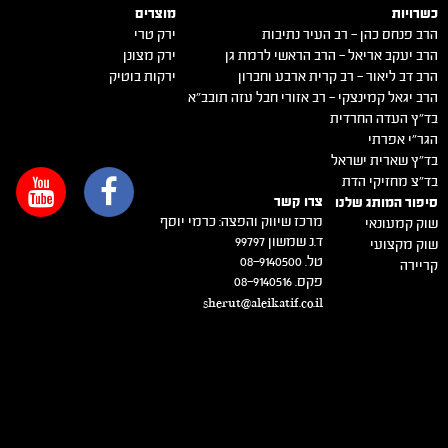
כשרויות
מוצרים
הרב פנחס כהן – רב העיר נתיבות
ירק טרי
הרב יעקב אריאל – הרב הראשי לרמת גן
ירק מצונן
הרב דב ליאור – רב קרית ארבע וחברון
ירקות בוטיק
הרב יגאל קמינצקי – רב אזורי חבל עזה תובב"א
בד"ץ העדה החרדית
הגר"י אפרתי
בד"ץ שארית ישראל
בד"צ מחזיקי הדת
צרו קשר
סיפור המותג שלנו
מרכז שיווק והפצה: כרמי יוסף
שוק קמעונאי
ד.נ שמשון 99797
שוק מקצועי
טל. 08-9140500
קריירה
פקס. 08-9140516
sherut@aleikatif.co.il