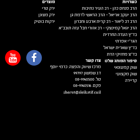
כשרויות
מוצרים
הרב פנחס כהן – רב העיר נתיבות
ירק טרי
הרב יעקב אריאל – הרב הראשי לרמת גן
ירק מצונן
הרב דב ליאור – רב קרית ארבע וחברון
ירקות בוטיק
הרב יגאל קמינצקי – רב אזורי חבל עזה תובב"א
בד"ץ העדה החרדית
הגר"י אפרתי
בד"ץ שארית ישראל
בד"צ מחזיקי הדת
צרו קשר
סיפור המותג שלנו
מרכז שיווק והפצה: כרמי יוסף
שוק קמעונאי
ד.נ שמשון 99797
שוק מקצועי
טל. 08-9140500
קריירה
פקס. 08-9140516
sherut@aleikatif.co.il