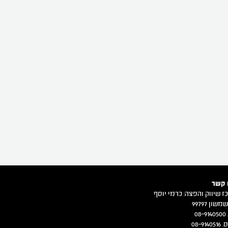
 קשר
ז שיווק והפצה: כרמי יוסף
משון 99797
08
08-914