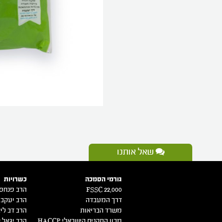
שאל אותנו
גורמי הסמכה
כשרויות
FSSC 22,000
הרב פנחס 
דרך המעבדה
הרב יעקב 
משרד הבריאות
הרב דב ליא
מכון התקנים הישראלי HACCP
הרב יגאל ק