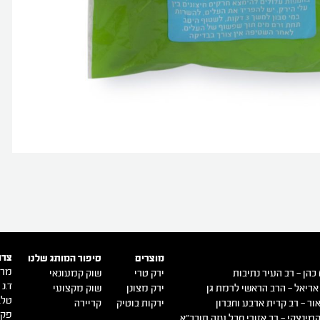
צרו
מוצרים
סיפור המותג שלנו
מרכ
כהן – רב העיר נתיבות
ירק טרי
שוק קמעונאי
ד.נ ש
אריאל – הרב הראשי לרמת גן
ירק מצונן
שוק מקצועי
טל. -9140500
ור – רב קרית ארבע וחברון
ירקות בוטיק
קריירה
פקס. 0516
מינצקי – רב אזורי חבל עזה תובב"א