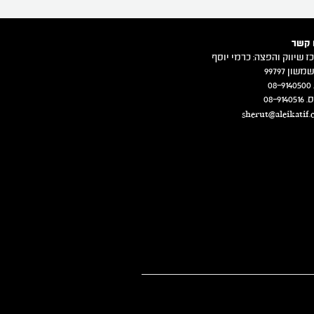
 קשר
ז שיווק והפצה: כרמי יוסף
משון 99797
08
08-914
sherut@aleikatif.c