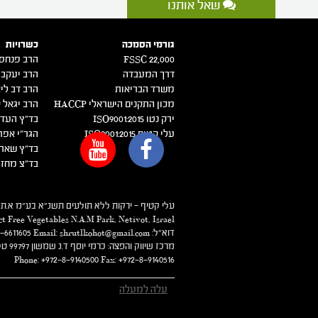
שאל אותנו
גורמי הסמכה
כשרויות
FSSC 22,000
הרב פנחס 
דרך המעבדה
הרב יעקב 
משרד הבריאות
הרב דב ליא
מכון התקנים הישראלי HACCP
הרב יגאל ק
ירק נטו 2015:ISO9001
בד"ץ העדה
עלי קטיף 2015:ISO9001
הגר"י אפר
בד"ץ שארי
בד"צ מחזי
עלי קטיף – ירקות ללא תולעים תשנ"א בע"מ א.ת פארק נ.ע.מ ת.ד 294 נתיבות. טל. 6
ct Free Vegetables N.A.M Park, Netivot, Israel
דוא"ל: Phone:+972-8-6611606 FAX: +972-8-6611605 Email: shrutlkohot@gmail.com
מרכז שיווק והפצה: כרמי יוסף ד.נ שמשון 99797 טל. 08-9140500 פקס: 08-9140516
Phone: +972-8-9140500 Fax: +972-8-9140516
עלה למעלה