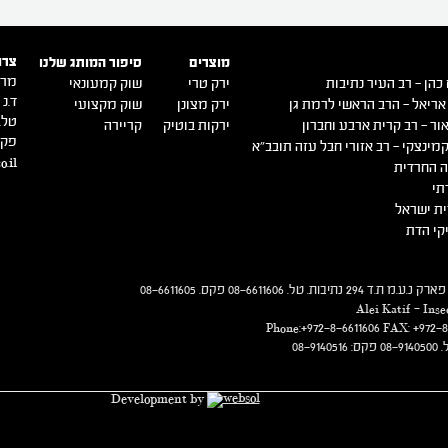
צרו
מוצרים
סיפור המותג שלנו
מרכ
כהן – רב העיר נתיבות
ירק טרי
שוק קמעונאי
ד.נ ש
אריאל – הרב הראשי לרמת גן
ירק מצונן
שוק מקצועי
טל. -9140500
ור – רב קרית ארבע וחברון
ירקות בוטיק
קריירה
פקס. 0516
מינצקי – רב אזורי חבל עזה תובב"א
o.il
 החרדית
תי
ת ישראל
קי הדת
08-661160 פקס. 08-6611605
Alei Katif – Inse
Development by