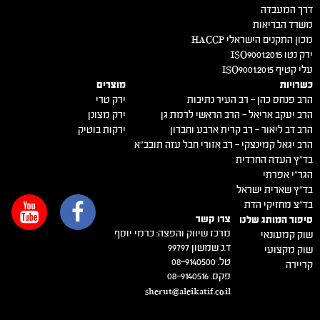
דרך המעבדה
משרד הבריאות
מכון התקנים הישראלי HACCP
ירק נטו 2015:ISO9001
עלי קטיף 2015:ISO9001
כשרויות
מוצרים
הרב פנחס כהן – רב העיר נתיבות
ירק טרי
הרב יעקב אריאל – הרב הראשי לרמת גן
ירק מצונן
הרב דב ליאור – רב קרית ארבע וחברון
ירקות בוטיק
הרב יגאל קמינצקי – רב אזורי חבל עזה תובב"א
בד"ץ העדה החרדית
הגר"י אפרתי
בד"ץ שארית ישראל
בד"צ מחזיקי הדת
צרו קשר
סיפור המותג שלנו
מרכז שיווק והפצה: כרמי יוסף
שוק קמעונאי
ד.נ שמשון 99797
שוק מקצועי
טל. 08-9140500
קריירה
פקס. 08-9140516
sherut@aleikatif.co.il