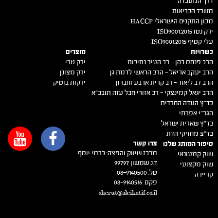
דרך המעבדה
משרד הבריאות
מכון התקנים הישראלי HACCP
ירק נטו 2015:ISO9001
עלי קטיף 2015:ISO9001
כשרויות
מוצרים
הרב פנחס כהן – רב העיר נתיבות
ירק טרי
הרב יעקב אריאל – הרב הראשי לרמת גן
ירק מצונן
הרב דב ליאור – רב קרית ארבע וחברון
ירקות בוטיק
הרב יגאל קמינצקי – רב אזורי חבל עזה תובב"א
בד"ץ העדה החרדית
הגר"י אפרתי
בד"ץ שארית ישראל
בד"צ מחזיקי הדת
צרו קשר
סיפור המותג שלנו
מרכז שיווק והפצה: כרמי יוסף
שוק קמעונאי
ד.נ שמשון 99797
שוק מקצועי
טל. 08-9140500
קריירה
פקס. 08-9140516
sherut@aleikatif.co.il