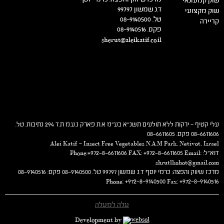
שוק קמעונאי
ד.נ שמשון 99797
שוק מקצועי
טל. 08-9140500
קריירה
פקס. 08-9140516
sherut@aleikatif.co.il
עלי קטיף – ירקות ללא תולעים תשנ"א בע"מ א.ת פארק נ.ע.מ ת.ד 294 נתיבות. טל.
08-6611606 פקס. 08-6611605
Alei Katif – Insect Free Vegetables N.A.M Park, Netivot, Israel
דוא"ל: Phone:+972-8-6611606 FAX: +972-8-6611605 Email:
shrutlkohot@gmail.com
מרכז שיווק והפצה: כרמי יוסף ד.נ שמשון 99797 טל. 08-9140500 פקס: 08-9140516
Phone: +972-8-9140500 Fax: +972-8-9140516
עלה למעלה
Development by