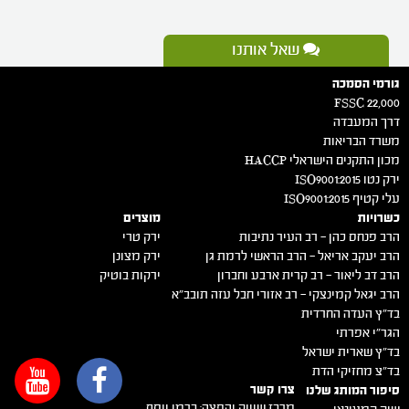
שאל אותנו
גורמי הסמכה
FSSC 22,000
דרך המעבדה
משרד הבריאות
מכון התקנים הישראלי HACCP
ירק נטו 2015:ISO9001
עלי קטיף 2015:ISO9001
כשרויות
מוצרים
הרב פנחס כהן – רב העיר נתיבות
ירק טרי
הרב יעקב אריאל – הרב הראשי לרמת גן
ירק מצונן
הרב דב ליאור – רב קרית ארבע וחברון
ירקות בוטיק
הרב יגאל קמינצקי – רב אזורי חבל עזה תובב"א
בד"ץ העדה החרדית
הגר"י אפרתי
בד"ץ שארית ישראל
בד"צ מחזיקי הדת
צרו קשר
סיפור המותג שלנו
מרכז שיווק והפצה: כרמי יוסף