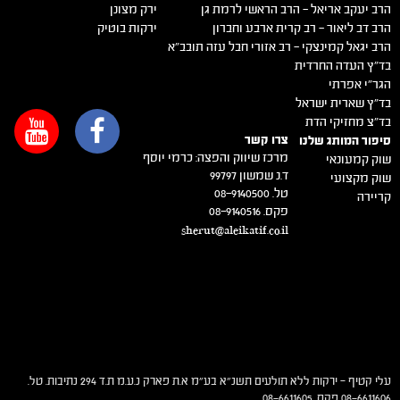
הרב יעקב אריאל – הרב הראשי לרמת גן
ירק מצונן
הרב דב ליאור – רב קרית ארבע וחברון
ירקות בוטיק
הרב יגאל קמינצקי – רב אזורי חבל עזה תובב"א
בד"ץ העדה החרדית
הגר"י אפרתי
בד"ץ שארית ישראל
בד"צ מחזיקי הדת
צרו קשר
סיפור המותג שלנו
מרכז שיווק והפצה: כרמי יוסף
שוק קמעונאי
ד.נ שמשון 99797
שוק מקצועי
טל. 08-9140500
קריירה
פקס. 08-9140516
sherut@aleikatif.co.il
עלי קטיף – ירקות ללא תולעים תשנ"א בע"מ א.ת פארק נ.ע.מ ת.ד 294 נתיבות. טל.
08-6611606 פקס. 08-6611605