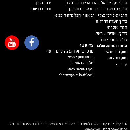
הרב יעקב אריאל – הרב הראשי לרמת גן
ירק מצונן
הרב דב ליאור – רב קרית ארבע וחברון
ירקות בוטיק
הרב יגאל קמינצקי – רב אזורי חבל עזה תובב"א
בד"ץ העדה החרדית
הגר"י אפרתי
בד"ץ שארית ישראל
בד"צ מחזיקי הדת
צרו קשר
סיפור המותג שלנו
מרכז שיווק והפצה: כרמי יוסף
שוק קמעונאי
ד.נ שמשון 99797
שוק מקצועי
טל. 08-9140500
קריירה
פקס. 08-9140516
sherut@aleikatif.co.il
עלי קטיף – ירקות ללא תולעים תשנ"א בע"מ א.ת פארק נ.ע.מ ת.ד 294 נתיבות. טל.
08-6611606 פקס. 08-6611605