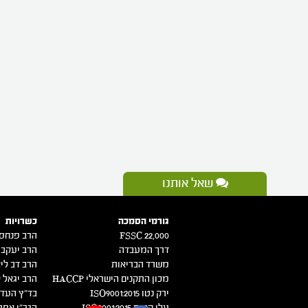
שאל אותנו
גורמי הסמכה
כשרויות
FSSC 22,000
הרב פנחס 
דרך המעבדה
הרב יעקב 
משרד הבריאות
הרב דב ליא
מכון התקנים הישראלי HACCP
הרב יגאל ק
ירק נטו 2015:ISO9001
בד"ץ העדה