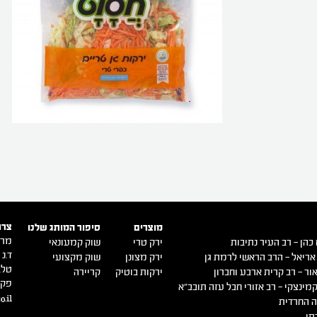
צרו
מוצרים
סיפור המותג שלנו
מרכ
כהן – רב העיר נתיבות
ירק טרי
שוק קמעונאי
ד.נ ש
אריאל – הרב הראשי לרמת גן
ירק מצונן
שוק מקצועי
טל. -9140500
ור – רב קרית ארבע וחברון
ירקות בוטיק
קריירה
פקס. 0516
מינצקי – רב אזורי חבל עזה תובב"א
o.il
 החרדית