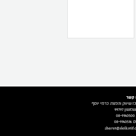
 קשר
ז שיווק והפצה: כרמי יוסף
משון 99797
08
08-914
sherut@aleikatif.c