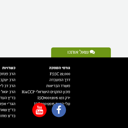
שאל אותנו
גורמי הסמכה
כשרויות
FSSC 22,000
הרב פנחס 
דרך המעבדה
הרב יעקב 
משרד הבריאות
הרב דב ליא
מכון התקנים הישראלי HACCP
הרב יגאל ק
ירק נטו 2015:ISO9001
בד"ץ העדה
עלי קטיף 2015:ISO9001
הגר"י אפר
בד"ץ שארי
בד"צ מחזי