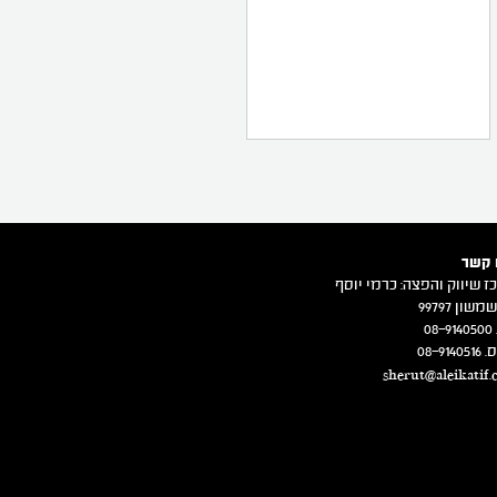
 קשר
ז שיווק והפצה: כרמי יוסף
משון 99797
08
08-914
sherut@aleikatif.c