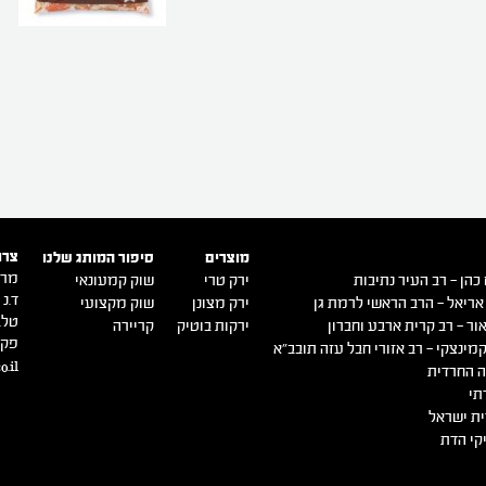
צרו
מוצרים
סיפור המותג שלנו
מרכ
כהן – רב העיר נתיבות
ירק טרי
שוק קמעונאי
ד.נ ש
אריאל – הרב הראשי לרמת גן
ירק מצונן
שוק מקצועי
טל. -9140500
ור – רב קרית ארבע וחברון
ירקות בוטיק
קריירה
פקס. 0516
מינצקי – רב אזורי חבל עזה תובב"א
o.il
 החרדית
תי
ת ישראל
קי הדת