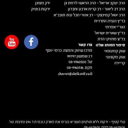
הרב יעקב אריאל – הרב הראשי לרמת גן
ירק מצונן
הרב דב ליאור – רב קרית ארבע וחברון
ירקות בוטיק
הרב יגאל קמינצקי – רב אזורי חבל עזה תובב"א
בד"ץ העדה החרדית
הגר"י אפרתי
בד"ץ שארית ישראל
בד"צ מחזיקי הדת
צרו קשר
סיפור המותג שלנו
מרכז שיווק והפצה: כרמי יוסף
שוק קמעונאי
ד.נ שמשון 99797
שוק מקצועי
טל. 08-9140500
קריירה
פקס. 08-9140516
sherut@aleikatif.co.il
עלי קטיף – ירקות ללא תולעים תשנ"א בע"מ א.ת פארק נ.ע.מ ת.ד 294 נתיבות. טל.
08-6611606 פקס. 08-6611605