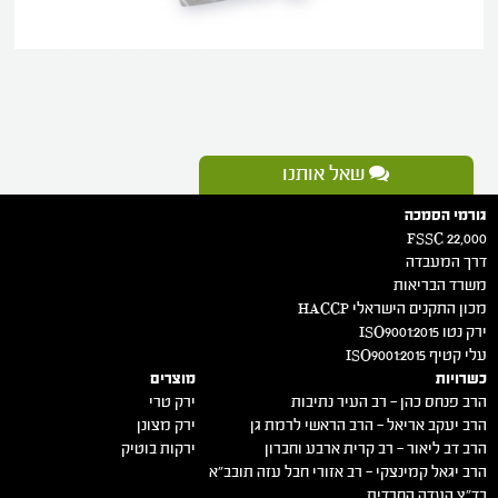
שאל אותנו
גורמי הסמכה
FSSC 22,000
דרך המעבדה
משרד הבריאות
מכון התקנים הישראלי HACCP
ירק נטו 2015:ISO9001
עלי קטיף 2015:ISO9001
כשרויות
מוצרים
הרב פנחס כהן – רב העיר נתיבות
ירק טרי
הרב יעקב אריאל – הרב הראשי לרמת גן
ירק מצונן
הרב דב ליאור – רב קרית ארבע וחברון
ירקות בוטיק
הרב יגאל קמינצקי – רב אזורי חבל עזה תובב"א
בד"ץ העדה החרדית