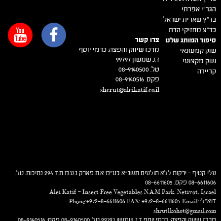
הגר"י אפרתי
בד"ץ שארית ישראל
בד"צ מחזיקי הדת
צרו קשר
סיפור המותג שלנו
מרכז שיווק והפצה: כרמי יוסף
שוק קמעונאי
ד.נ שמשון 99797
שוק מקצועי
טל. 08-9140500
קריירה
פקס. 08-9140516
sherut@aleikatif.co.il
עלי קטיף – ירקות ללא תולעים תשנ"א בע"מ א.ת פארק נ.ע.מ ת.ד 294 נתיבות. טל.
08-6611606 פקס. 08-6611605
Alei Katif – Insect Free Vegetables N.A.M Park, Netivot, Israel
דוא"ל: Phone:+972-8-6611606 FAX: +972-8-6611605 Email:
shrutlkohot@gmail.com
מרכז שיווק והפצה: כרמי יוסף ד.נ שמשון 99797 טל. 08-9140500 פקס: 08-9140516