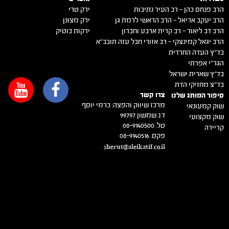
הרב פנחס כהן – רב העיר נתיבות
ירק טרי
הרב יעקב אריאל – הרב הראשי לרמת גן
ירק מצונן
הרב דב ליאור – רב קרית ארבע וחברון
ירקות בוטיק
הרב יגאל קמינצקי – רב אזורי חבל עזה תובב"א
בד"ץ העדה החרדית
הגר"י אפרתי
בד"ץ שארית ישראל
בד"צ מחזיקי הדת
צרו קשר
סיפור המותג שלנו
מרכז שיווק והפצה: כרמי יוסף
שוק קמעונאי
ד.נ שמשון 99797
שוק מקצועי
טל. 08-9140500
קריירה
פקס. 08-9140516
sherut@aleikatif.co.il