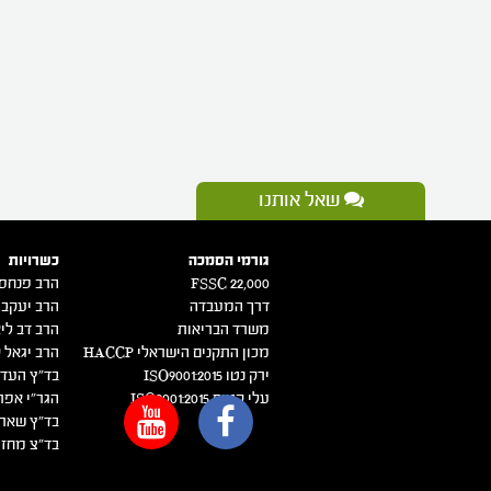
שאל אותנו
גורמי הסמכה
כשרויות
FSSC 22,000
הרב פנחס 
דרך המעבדה
הרב יעקב 
משרד הבריאות
הרב דב ליא
מכון התקנים הישראלי HACCP
הרב יגאל ק
ירק נטו 2015:ISO9001
בד"ץ העדה
עלי קטיף 2015:ISO9001
הגר"י אפר
בד"ץ שארי
בד"צ מחזי