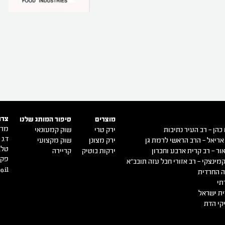
צרו
מוצרים
סיפור המותג שלנו
מרכ
כהן – רב העיר נתיבות
ירק טרי
שוק קמעונאי
ד.נ ש
אריאל – הרב הראשי לרמת גן
ירק מצונן
שוק מקצועי
טל. -9140500
ור – רב קרית ארבע וחברון
ירקות בוטיק
קריירה
פקס. 0516
מינצקי – רב אזורי חבל עזה תובב"א
o.il
 החרדית
תי
ת ישראל
קי הדת