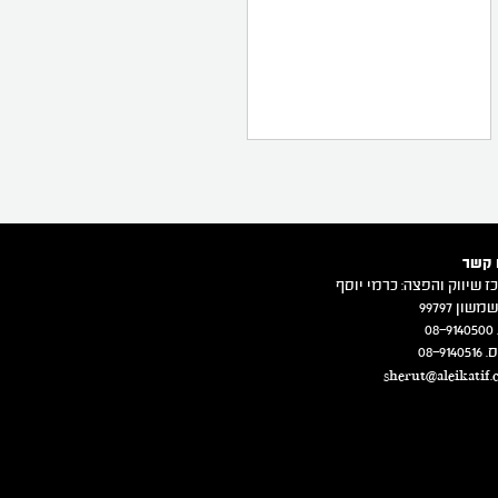
 קשר
ז שיווק והפצה: כרמי יוסף
משון 99797
08
08-914
sherut@aleikatif.c