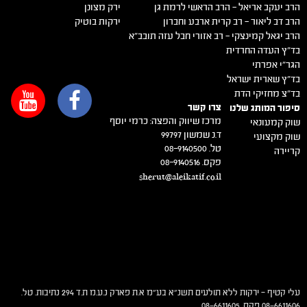
הרב יעקב אריאל – הרב הראשי לרמת גן
ירק מצונן
הרב דב ליאור – רב קרית ארבע וחברון
ירקות בוטיק
הרב יגאל קמינצקי – רב אזורי חבל עזה תובב"א
בד"ץ העדה החרדית
הגר"י אפרתי
בד"ץ שארית ישראל
בד"צ מחזיקי הדת
צרו קשר
סיפור המותג שלנו
מרכז שיווק והפצה: כרמי יוסף
שוק קמעונאי
ד.נ שמשון 99797
שוק מקצועי
טל. 08-9140500
קריירה
פקס. 08-9140516
sherut@aleikatif.co.il
עלי קטיף – ירקות ללא תולעים תשנ"א בע"מ א.ת פארק נ.ע.מ ת.ד 294 נתיבות. טל.
08-6611606 פקס. 08-6611605