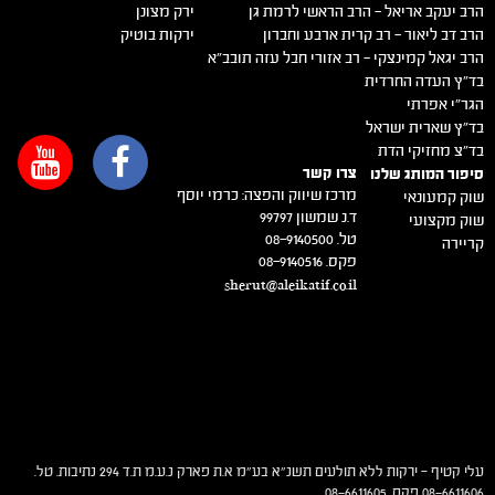
הרב יעקב אריאל – הרב הראשי לרמת גן
ירק מצונן
הרב דב ליאור – רב קרית ארבע וחברון
ירקות בוטיק
הרב יגאל קמינצקי – רב אזורי חבל עזה תובב"א
בד"ץ העדה החרדית
הגר"י אפרתי
בד"ץ שארית ישראל
בד"צ מחזיקי הדת
צרו קשר
סיפור המותג שלנו
מרכז שיווק והפצה: כרמי יוסף
שוק קמעונאי
ד.נ שמשון 99797
שוק מקצועי
טל. 08-9140500
קריירה
פקס. 08-9140516
sherut@aleikatif.co.il
עלי קטיף – ירקות ללא תולעים תשנ"א בע"מ א.ת פארק נ.ע.מ ת.ד 294 נתיבות. טל.
08-6611606 פקס. 08-6611605