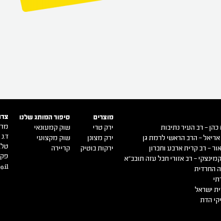
צרו
מוצרים
סיפור המותג שלנו
מרכ
כהן – רב העיר נתיבות
ירק טרי
שוק קמעונאי
ד.נ ש
אריאל – הרב הראשי לרמת גן
ירק מצונן
שוק מקצועי
טל. -9140500
ור – רב קרית ארבע וחברון
ירקות בוטיק
קריירה
פקס. 0516
מינצקי – רב אזורי חבל עזה תובב"א
o.il
 החרדית
תי
ת ישראל
קי הדת