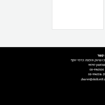
 קשר
ז שיווק והפצה: כרמי יוסף
משון 99797
08
08-914
sherut@aleikatif.c