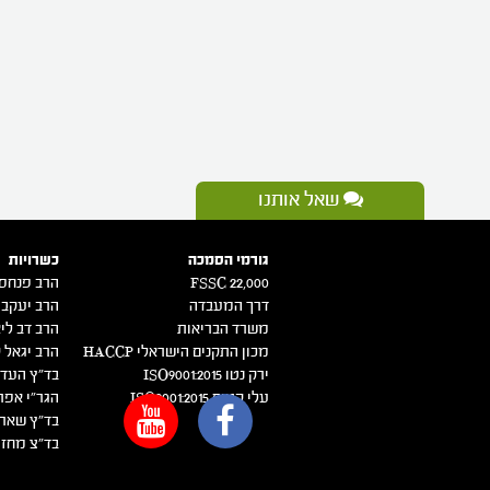
שאל אותנו
גורמי הסמכה
כשרויות
FSSC 22,000
הרב פנחס 
דרך המעבדה
הרב יעקב 
משרד הבריאות
הרב דב ליא
מכון התקנים הישראלי HACCP
הרב יגאל ק
ירק נטו 2015:ISO9001
בד"ץ העדה
עלי קטיף 2015:ISO9001
הגר"י אפר
בד"ץ שארי
בד"צ מחזי