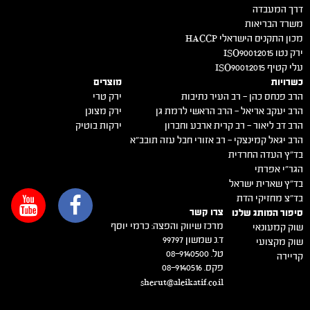
דרך המעבדה
משרד הבריאות
מכון התקנים הישראלי HACCP
ירק נטו 2015:ISO9001
עלי קטיף 2015:ISO9001
כשרויות
מוצרים
הרב פנחס כהן – רב העיר נתיבות
ירק טרי
הרב יעקב אריאל – הרב הראשי לרמת גן
ירק מצונן
הרב דב ליאור – רב קרית ארבע וחברון
ירקות בוטיק
הרב יגאל קמינצקי – רב אזורי חבל עזה תובב"א
בד"ץ העדה החרדית
הגר"י אפרתי
בד"ץ שארית ישראל
בד"צ מחזיקי הדת
צרו קשר
סיפור המותג שלנו
מרכז שיווק והפצה: כרמי יוסף
שוק קמעונאי
ד.נ שמשון 99797
שוק מקצועי
טל. 08-9140500
קריירה
פקס. 08-9140516
sherut@aleikatif.co.il