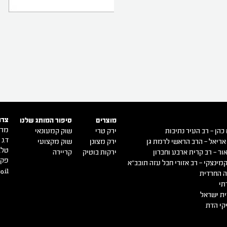
צרו
מוצרים
סיפור המותג שלנו
מרכ
כהן – רב העיר נתיבות
ירק טרי
שוק קמעונאי
ד.נ ש
אריאל – הרב הראשי לרמת גן
ירק מצונן
שוק מקצועי
טל. -9140500
ור – רב קרית ארבע וחברון
ירקות בוטיק
קריירה
פקס. 0516
מינצקי – רב אזורי חבל עזה תובב"א
o.il
 החרדית
תי
ת ישראל
קי הדת