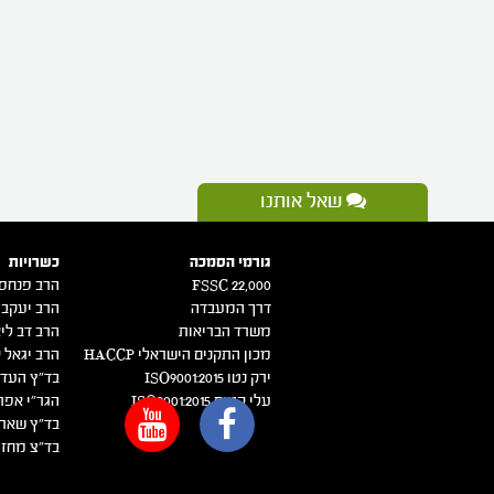
שאל אותנו
גורמי הסמכה
כשרויות
FSSC 22,000
הרב פנחס 
דרך המעבדה
הרב יעקב 
משרד הבריאות
הרב דב ליא
מכון התקנים הישראלי HACCP
הרב יגאל ק
ירק נטו 2015:ISO9001
בד"ץ העדה
עלי קטיף 2015:ISO9001
הגר"י אפר
בד"ץ שארי
בד"צ מחזי