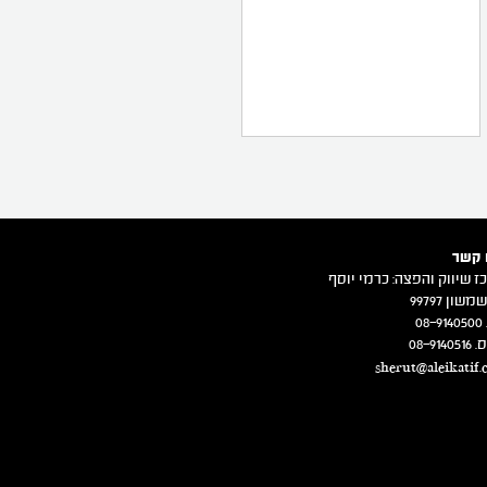
 קשר
ז שיווק והפצה: כרמי יוסף
משון 99797
08
08-914
sherut@aleikatif.c