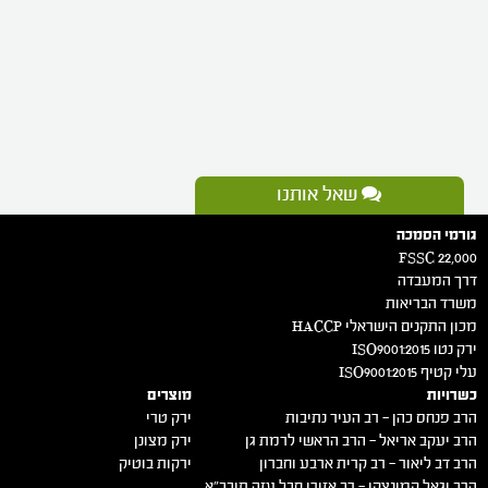
שאל אותנו
גורמי הסמכה
FSSC 22,000
דרך המעבדה
משרד הבריאות
מכון התקנים הישראלי HACCP
ירק נטו 2015:ISO9001
עלי קטיף 2015:ISO9001
כשרויות
מוצרים
הרב פנחס כהן – רב העיר נתיבות
ירק טרי
הרב יעקב אריאל – הרב הראשי לרמת גן
ירק מצונן
הרב דב ליאור – רב קרית ארבע וחברון
ירקות בוטיק
הרב יגאל קמינצקי – רב אזורי חבל עזה תובב"א