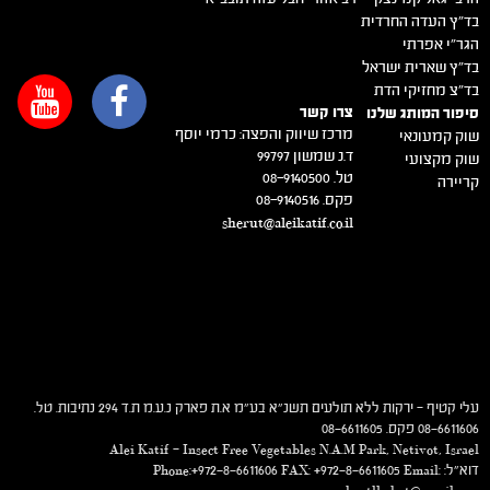
בד"ץ העדה החרדית
הגר"י אפרתי
בד"ץ שארית ישראל
בד"צ מחזיקי הדת
צרו קשר
סיפור המותג שלנו
מרכז שיווק והפצה: כרמי יוסף
שוק קמעונאי
ד.נ שמשון 99797
שוק מקצועי
טל. 08-9140500
קריירה
פקס. 08-9140516
sherut@aleikatif.co.il
עלי קטיף – ירקות ללא תולעים תשנ"א בע"מ א.ת פארק נ.ע.מ ת.ד 294 נתיבות. טל.
08-6611606 פקס. 08-6611605
Alei Katif – Insect Free Vegetables N.A.M Park, Netivot, Israel
דוא"ל: Phone:+972-8-6611606 FAX: +972-8-6611605 Email: