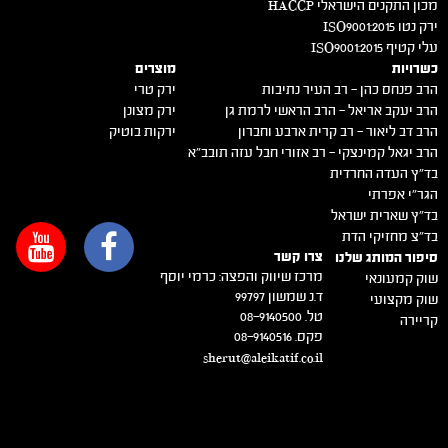
מכון התקנים הישראלי HACCP
ירק נטו 2015:ISO9001
עלי קטיף 2015:ISO9001
כשרויות
מוצרים
הרב פנחס כהן – רב העיר נתיבות
ירק טרי
הרב יעקב אריאל – הרב הראשי לרמת גן
ירק מצונן
הרב דב ליאור – רב קרית ארבע וחברון
ירקות בוטיק
הרב יגאל קמינצקי – רב אזורי חבל עזה תובב"א
בד"ץ העדה החרדית
הגר"י אפרתי
בד"ץ שארית ישראל
בד"צ מחזיקי הדת
צרו קשר
סיפור המותג שלנו
מרכז שיווק והפצה: כרמי יוסף
שוק קמעונאי
ד.נ שמשון 99797
שוק מקצועי
טל. 08-9140500
קריירה
פקס. 08-9140516
sherut@aleikatif.co.il